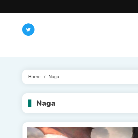
Skip
to
content
Home
Naga
Naga