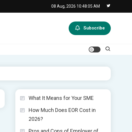
08 Aug, 2026
10:48:05 AM
Subscribe
What It Means for Your SME
How Much Does EOR Cost in
2026?
Pros and Cons of Employer of