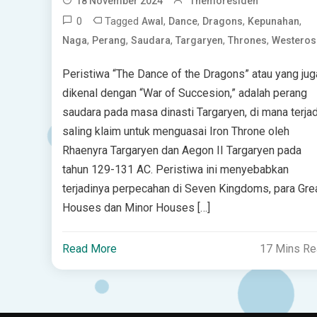
18 November 2024
Themoresiden
0
Tagged
,
,
,
,
Awal
Dance
Dragons
Kepunahan
,
,
,
,
,
Naga
Perang
Saudara
Targaryen
Thrones
Westeros
Peristiwa “The Dance of the Dragons” atau yang jug
dikenal dengan “War of Succesion,” adalah perang
saudara pada masa dinasti Targaryen, di mana terjad
saling klaim untuk menguasai Iron Throne oleh
Rhaenyra Targaryen dan Aegon II Targaryen pada
tahun 129-131 AC. Peristiwa ini menyebabkan
terjadinya perpecahan di Seven Kingdoms, para Gre
Houses dan Minor Houses […]
Read More
17 Mins R