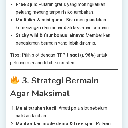
Free spin:
Putaran gratis yang meningkatkan
peluang menang tanpa risiko tambahan.
Multiplier & mini game:
Bisa menggandakan
kemenangan dan menambah keseruan bermain.
Sticky wild & fitur bonus lainnya:
Memberikan
pengalaman bermain yang lebih dinamis.
Tips:
Pilih slot dengan
RTP tinggi (≥ 96%)
untuk
peluang menang lebih konsisten.
3. Strategi Bermain
Agar Maksimal
Mulai taruhan kecil:
Amati pola slot sebelum
naikkan taruhan.
Manfaatkan mode demo & free spin:
Pelajari