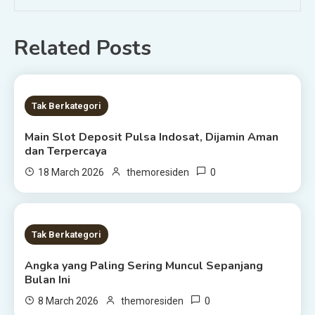
Related Posts
1 MIN READ
Tak Berkategori
Main Slot Deposit Pulsa Indosat, Dijamin Aman
dan Terpercaya
0
18 March 2026
themoresiden
1 MIN READ
Tak Berkategori
Angka yang Paling Sering Muncul Sepanjang
Bulan Ini
0
8 March 2026
themoresiden