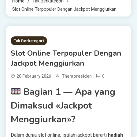
Home
Tak Berkategori
Slot Online Terpopuler Dengan Jackpot Menggiurkan
2 MINS READ
Tak Berkategori
Slot Online Terpopuler Dengan
Jackpot Menggiurkan
0
20 February 2026
Themoresiden
Bagian 1 — Apa yang
Dimaksud «Jackpot
Menggiurkan»?
Dalam dunia slot online, istilah jackpot berarti
hadiah