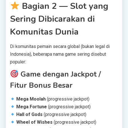
Bagian 2 — Slot yang
Sering Dibicarakan di
Komunitas Dunia
Di komunitas pemain secara global (bukan legal di
Indonesia), beberapa nama game sering disebut
populer:
Game dengan Jackpot /
Fitur Bonus Besar
Mega Moolah
(progressive jackpot)
Mega Fortune
(progressive jackpot)
Hall of Gods
(progressive jackpot)
Wheel of Wishes
(progressive jackpot)