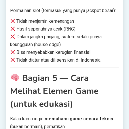
Permainan slot (termasuk yang punya jackpot besar):
Tidak menjamin kemenangan
Hasil sepenuhnya acak (RNG)
Dalam jangka panjang, sistem selalu punya
keunggulan (house edge)
Bisa menyebabkan kerugian finansial
Tidak diatur atau dilisensikan di Indonesia
Bagian 5 — Cara
Melihat Elemen Game
(untuk edukasi)
Kalau kamu ingin
memahami game secara teknis
(bukan bermain), perhatikan: