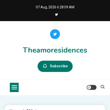
Skip
07 Aug, 2026
6:28:09 AM
to
content
Theamoresidences
Subscribe