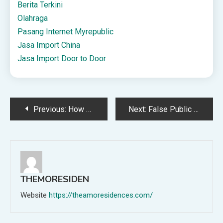
Berita Terkini
Olahraga
Pasang Internet Myrepublic
Jasa Import China
Jasa Import Door to Door
Post
Previous:
How AI is Reshaping Employee Experience
Next:
False Public Alarm or Report Offense in Maine
navigation
THEMORESIDEN
Website
https://theamoresidences.com/