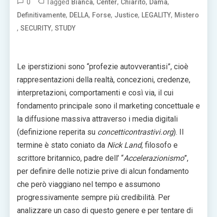
0
Tagged
,
,
,
,
Bianca
Center
Chiarito
Dama
,
,
,
,
,
Definitivamente
DELLA
Forse
Justice
LEGALITY
Mistero
,
,
SECURITY
STUDY
Le iperstizioni sono “profezie autovverantisi”, cioè
rappresentazioni della realtà, concezioni, credenze,
interpretazioni, comportamenti e così via, il cui
fondamento principale sono il marketing concettuale e
la diffusione massiva attraverso i media digitali
(definizione reperita su
concetticontrastivi.org
). Il
termine è stato coniato da
Nick Land
, filosofo e
scrittore britannico, padre dell’ “
Accelerazionismo
”,
per definire delle notizie prive di alcun fondamento
che però viaggiano nel tempo e assumono
progressivamente sempre più credibilità. Per
analizzare un caso di questo genere e per tentare di