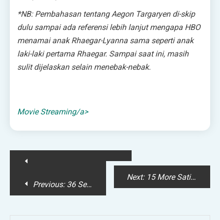
*NB: Pembahasan tentang Aegon Targaryen di-
skip
dulu sampai ada referensi lebih lanjut mengapa HBO
menamai anak Rhaegar-Lyanna sama seperti anak
laki-laki pertama Rhaegar. Sampai saat ini, masih
sulit dijelaskan selain menebak-nebak.
Movie Streaming/a>
Post
Next:
15 More Satisfying Moments In Game Of Thrones
navigation
Previous:
36 Ser Jorah “Friendzone” Mormont Memes To Make You LOL