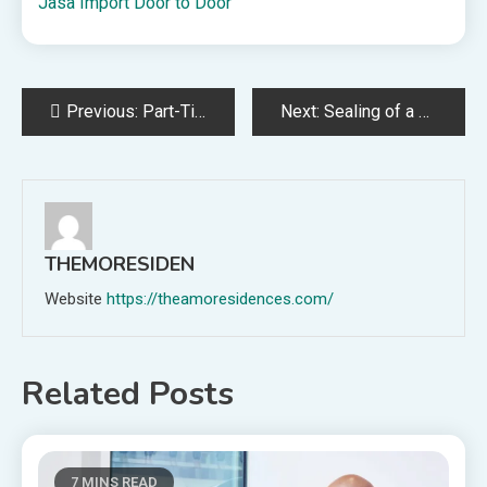
Jasa Import Door to Door
Post
Previous:
Part-Time Worker Rights in the UK: What Employers Must Know
Next:
Sealing of a Criminal Conviction in Maine
navigation
THEMORESIDEN
Website
https://theamoresidences.com/
Related Posts
7 MINS READ